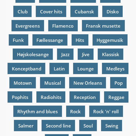
Club
Cover hits
Cubansk
Disko
Evergreens
Flamenco
Fransk musette
Funk
Fællessange
Hits
Hyggemusik
Højskolesange
Jazz
Jive
Klassisk
Konceptband
Latin
Lounge
Medleys
Motown
Musical
New Orleans
Pop
Pophits
Radiohits
Reception
Reggae
Rhythm and blues
Rock
Rock 'n' roll
Salmer
Second line
Soul
Swing