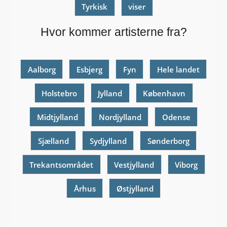
Tyrkisk
viser
Hvor kommer artisterne fra?
Aalborg
Esbjerg
Fyn
Hele landet
Holstebro
Jylland
København
Midtjylland
Nordjylland
Odense
Sjælland
Sydjylland
Sønderborg
Trekantsområdet
Vestjylland
Viborg
Århus
Østjylland