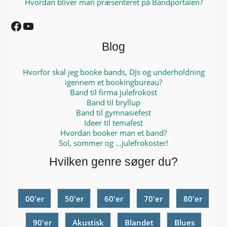
Hvordan bliver man præsenteret på Bandportalen?
Facebook
YouTube
Blog
Hvorfor skal jeg booke bands, DJs og underholdning
igennem et bookingbureau?
Band til firma julefrokost
Band til bryllup
Band til gymnasiefest
Ideer til temafest
Hvordan booker man et band?
Sol, sommer og …julefrokoster!
Hvilken genre søger du?
00'er
50'er
60'er
70'er
80'er
90'er
Akustisk
Blandet
Blues