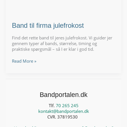
Band til firma julefrokost
Find det rette band til jeres julefrokost. Vi guider jer
gennem typer af bands, størrelse, timing og
praktiske spørgsmål – så I er klar i god tid.
Band
Read More »
til
firma
julefrokost
Bandportalen.dk
Tlf.
70 265 245
kontakt@bandportalen.dk
CVR. 37819530