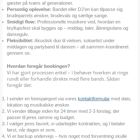
gæster på tværs af generationer.
Personlig oplevelse:
Bandet eller DJ’en kan tilpasse sig
brudeparrets ønsker, brudevals og særlige sange.
Smidigt flow:
Professionelle musikere ved, hvordan en
bryllupsfest skal bygges op – middag, taler, åbningsdans og
dansegulv.
Fleksibilitet:
Akustisk duo til vielsen, soloartist under
middagen og partyband til dansen – alt sammen koordineret
gennem os.
Hvordan foregår bookingen?
Vi har gjort processen enkel – I behøver hverken at ringe
rundt eller forhandle direkte med flere bands. Sådan
foregår det:
I sender en forespørgsel via vores
kontaktformular
med dato,
lokation og musikalske ønsker.
Vi vender tilbage inden for 24 timer med 2-3 forslag, der
passer til jeres ramme og budget.
I vælger jeres favorit, vi udarbejder kontrakten, og I betaler
først, når dagen er ovre.
Vi er backup undervejs – hvis noget mod forventning skulle