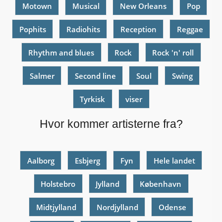
Motown
Musical
New Orleans
Pop
Pophits
Radiohits
Reception
Reggae
Rhythm and blues
Rock
Rock 'n' roll
Salmer
Second line
Soul
Swing
Tyrkisk
viser
Hvor kommer artisterne fra?
Aalborg
Esbjerg
Fyn
Hele landet
Holstebro
Jylland
København
Midtjylland
Nordjylland
Odense