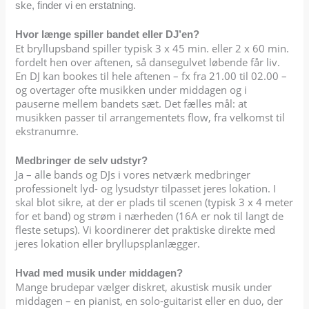
ske, finder vi en erstatning.
Hvor længe spiller bandet eller DJ’en?
Et bryllupsband spiller typisk 3 x 45 min. eller 2 x 60 min.
fordelt hen over aftenen, så dansegulvet løbende får liv.
En DJ kan bookes til hele aftenen – fx fra 21.00 til 02.00 –
og overtager ofte musikken under middagen og i
pauserne mellem bandets sæt. Det fælles mål: at
musikken passer til arrangementets flow, fra velkomst til
ekstranumre.
Medbringer de selv udstyr?
Ja – alle bands og DJs i vores netværk medbringer
professionelt lyd- og lysudstyr tilpasset jeres lokation. I
skal blot sikre, at der er plads til scenen (typisk 3 x 4 meter
for et band) og strøm i nærheden (16A er nok til langt de
fleste setups). Vi koordinerer det praktiske direkte med
jeres lokation eller bryllupsplanlægger.
Hvad med musik under middagen?
Mange brudepar vælger diskret, akustisk musik under
middagen – en pianist, en solo-guitarist eller en duo, der