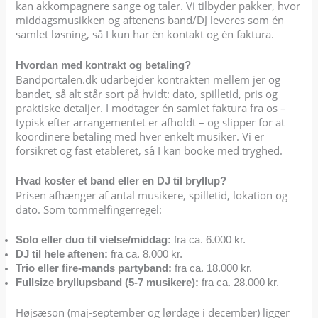
kan akkompagnere sange og taler. Vi tilbyder pakker, hvor
middagsmusikken og aftenens band/DJ leveres som én
samlet løsning, så I kun har én kontakt og én faktura.
Hvordan med kontrakt og betaling?
Bandportalen.dk udarbejder kontrakten mellem jer og
bandet, så alt står sort på hvidt: dato, spilletid, pris og
praktiske detaljer. I modtager én samlet faktura fra os –
typisk efter arrangementet er afholdt – og slipper for at
koordinere betaling med hver enkelt musiker. Vi er
forsikret og fast etableret, så I kan booke med tryghed.
Hvad koster et band eller en DJ til bryllup?
Prisen afhænger af antal musikere, spilletid, lokation og
dato. Som tommelfingerregel:
Solo eller duo til vielse/middag:
fra ca. 6.000 kr.
DJ til hele aftenen:
fra ca. 8.000 kr.
Trio eller fire-mands partyband:
fra ca. 18.000 kr.
Fullsize bryllupsband (5-7 musikere):
fra ca. 28.000 kr.
Højsæson (maj-september og lørdage i december) ligger