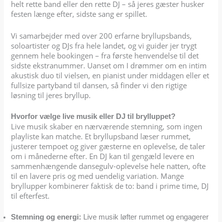
helt rette band eller den rette DJ – så jeres gæster husker
festen længe efter, sidste sang er spillet.
Vi samarbejder med over 200 erfarne bryllupsbands,
soloartister og DJs fra hele landet, og vi guider jer trygt
gennem hele bookingen – fra første henvendelse til det
sidste ekstranummer. Uanset om I drømmer om en intim
akustisk duo til vielsen, en pianist under middagen eller et
fullsize partyband til dansen, så finder vi den rigtige
løsning til jeres bryllup.
Hvorfor vælge live musik eller DJ til brylluppet?
Live musik skaber en nærværende stemning, som ingen
playliste kan matche. Et bryllupsband læser rummet,
justerer tempoet og giver gæsterne en oplevelse, de taler
om i månederne efter. En DJ kan til gengæld levere en
sammenhængende dansegulv-oplevelse hele natten, ofte
til en lavere pris og med uendelig variation. Mange
bryllupper kombinerer faktisk de to: band i prime time, DJ
til efterfest.
Stemning og energi:
Live musik løfter rummet og engagerer