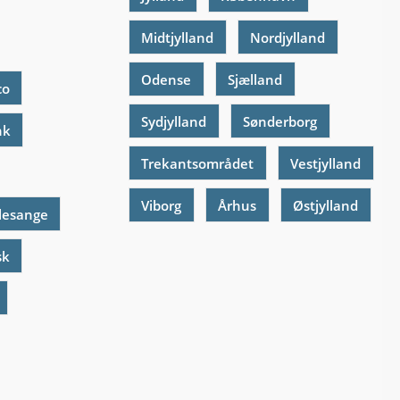
Midtjylland
Nordjylland
Odense
Sjælland
co
Sydjylland
Sønderborg
nk
Trekantsområdet
Vestjylland
Viborg
Århus
Østjylland
lesange
sk