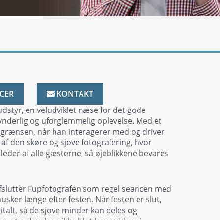
CER
KONTAKT
dstyr, en veludviklet næse for det gode
synderlig og uforglemmelig oplevelse. Med et
il grænsen, når han interagerer med og driver
af den skøre og sjove fotografering, hvor
lleder af alle gæsterne, så øjeblikkene bevares
 afslutter Fupfotografen som regel seancen med
usker længe efter festen. Når festen er slut,
talt, så de sjove minder kan deles og