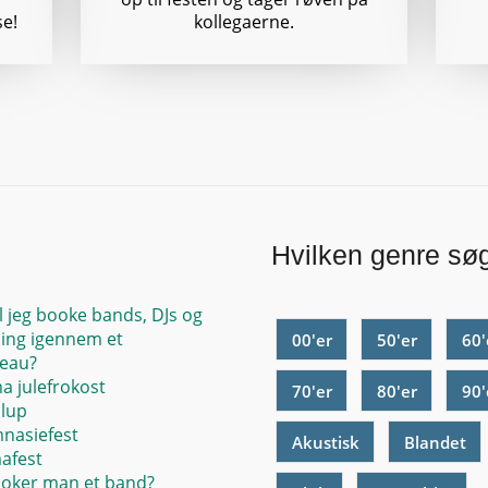
se!
kollegaerne.
Hvilken genre sø
l jeg booke bands, DJs og
ing igennem et
00'er
50'er
60'
eau?
ma julefrokost
70'er
80'er
90'
llup
mnasiefest
Akustisk
Blandet
mafest
oker man et band?