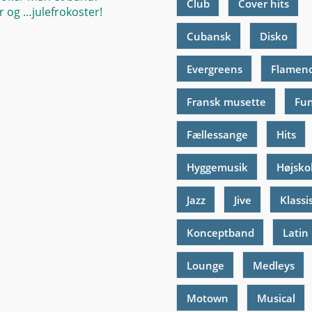
Club
Cover hits
 og …julefrokoster!
Cubansk
Disko
Evergreens
Flamen
Fransk musette
Fu
Fællessange
Hits
Hyggemusik
Højsko
Jazz
Jive
Klassi
Konceptband
Latin
Lounge
Medleys
Motown
Musical