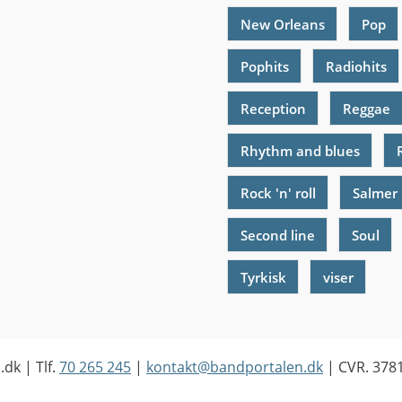
New Orleans
Pop
Pophits
Radiohits
Reception
Reggae
Rhythm and blues
Rock 'n' roll
Salmer
Second line
Soul
Tyrkisk
viser
.dk
| Tlf.
70 265 245
|
kontakt@bandportalen.dk
| CVR. 378