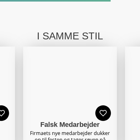
I SAMME STIL
Falsk Medarbejder
Firmaets nye medarbejder dukker
op til festen og tager røven på