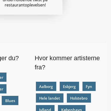
restaurantoplevelsen!
ger du?
Hvor kommer artisterne
fra?
er
Aalborg
Esbjerg
Fyn
er
Hele landet
Holstebro
Blues
Jylland
København