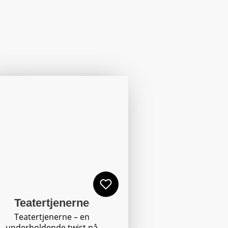
Teatertjenerne
Teatertjenerne – en
underholdende twist på