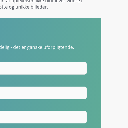
 at oplevelsen ikke blot lever videre i
te og unikke billeder.
elig - det er ganske uforpligtende.