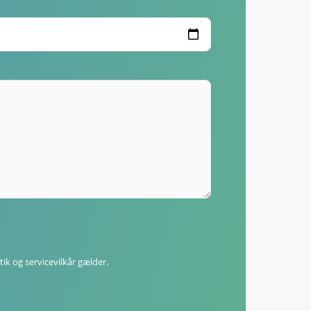
tik
og
servicevilkår
gælder.