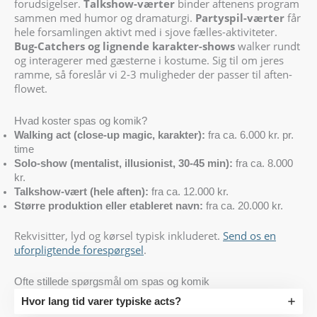
forudsigelser.
Talkshow-værter
binder aftenens program
sammen med humor og dramaturgi.
Partyspil-værter
får
hele forsamlingen aktivt med i sjove fælles-aktiviteter.
Bug-Catchers og lignende karakter-shows
walker rundt
og interagerer med gæsterne i kostume. Sig til om jeres
ramme, så foreslår vi 2-3 muligheder der passer til aften-
flowet.
Hvad koster spas og komik?
Walking act (close-up magic, karakter):
fra ca. 6.000 kr. pr.
time
Solo-show (mentalist, illusionist, 30-45 min):
fra ca. 8.000
kr.
Talkshow-vært (hele aften):
fra ca. 12.000 kr.
Større produktion eller etableret navn:
fra ca. 20.000 kr.
Rekvisitter, lyd og kørsel typisk inkluderet.
Send os en
uforpligtende forespørgsel
.
Ofte stillede spørgsmål om spas og komik
Hvor lang tid varer typiske acts?