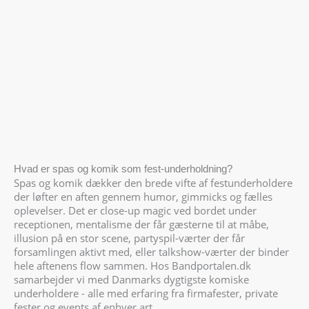
Rejsevennerne
Kalles World Tour
Hvad er spas og komik som fest-underholdning?
Spas og komik dækker den brede vifte af festunderholdere
der løfter en aften gennem humor, gimmicks og fælles
oplevelser. Det er close-up magic ved bordet under
receptionen, mentalisme der får gæsterne til at måbe,
illusion på en stor scene, partyspil-værter der får
forsamlingen aktivt med, eller talkshow-værter der binder
hele aftenens flow sammen. Hos Bandportalen.dk
samarbejder vi med Danmarks dygtigste komiske
underholdere - alle med erfaring fra firmafester, private
fester og events af enhver art.