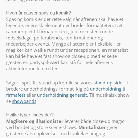
Hvornår passer spas og komik?
Spas og komik er det rette valg når aftenen skal have et
legende, energisk element der bryder formaliteten. Det
rammer plet til firmajubilæer, julefrokoster, runde
fødselsdage, polterabends, konfirmationer og
medarbejder-events. Mange af acterne er fleksible - en
magiker kan walke rundt under receptionen, en mentalist
kan både have et fast show og close-up med enkelte
gæster, en partyspil-vært kan stå for hele aftenens
aktiviteter mellem retter.
Søger I specifik stand-up komik, se vores
stand-up side
. Til
bredere underholdnings-format, kig på
underholdning til
firmafest
eller
underholdning generelt
. Til musikalsk show,
se
showbands
.
Hvilke typer findes der?
Magikere og illusionister
leverer både close-up magic
ved bordet og store scene-shows.
Mentalister
giver
gæsterne aha-oplevelser med tankelæsning og