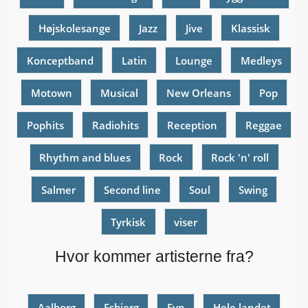
Højskolesange
Jazz
Jive
Klassisk
Konceptband
Latin
Lounge
Medleys
Motown
Musical
New Orleans
Pop
Pophits
Radiohits
Reception
Reggae
Rhythm and blues
Rock
Rock 'n' roll
Salmer
Second line
Soul
Swing
Tyrkisk
viser
Hvor kommer artisterne fra?
Aalborg
Esbjerg
Fyn
Hele landet