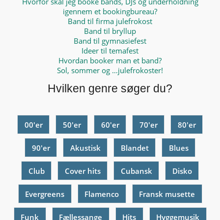
Hvorfor skal jeg booke bands, DJs og underholdning
igennem et bookingbureau?
Band til firma julefrokost
Band til bryllup
Band til gymnasiefest
Ideer til temafest
Hvordan booker man et band?
Sol, sommer og …julefrokoster!
Hvilken genre søger du?
00'er
50'er
60'er
70'er
80'er
90'er
Akustisk
Blandet
Blues
Club
Cover hits
Cubansk
Disko
Evergreens
Flamenco
Fransk musette
Funk
Fællessange
Hits
Hyggemusik