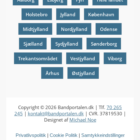
Holstebro
Jylland
København
Midtjylland
Nordjylland
Odense
Sjælland
Sydjylland
Sønderborg
Trekantsområdet
Vestjylland
Viborg
Århus
Østjylland
Copyright © 2026
Bandportalen.dk
| Tlf.
70 265
245
|
kontakt@bandportalen.dk
| CVR. 37819530 |
Designet af
Michael Noe
Privatlivspolitik
|
Cookie Politik
|
Samtykkeindstillinger