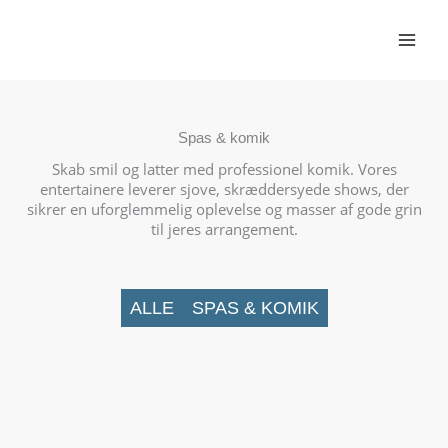
Gå
til
indholdet
Spas & komik
Skab smil og latter med professionel komik. Vores
entertainere leverer sjove, skræddersyede shows, der
sikrer en uforglemmelig oplevelse og masser af gode grin
til jeres arrangement.
ALLE
SPAS & KOMIK
Falsk Medarbejder
Teatertjenerne
Fupfotografen