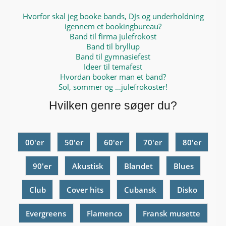
Hvorfor skal jeg booke bands, DJs og underholdning
igennem et bookingbureau?
Band til firma julefrokost
Band til bryllup
Band til gymnasiefest
Ideer til temafest
Hvordan booker man et band?
Sol, sommer og …julefrokoster!
Hvilken genre søger du?
00'er
50'er
60'er
70'er
80'er
90'er
Akustisk
Blandet
Blues
Club
Cover hits
Cubansk
Disko
Evergreens
Flamenco
Fransk musette