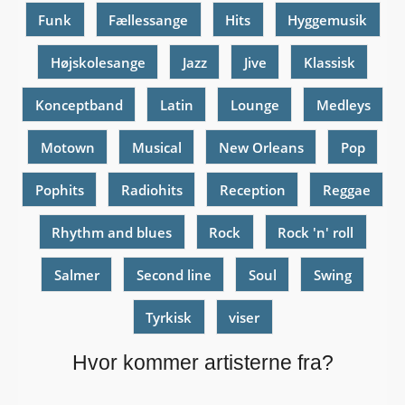
Funk
Fællessange
Hits
Hyggemusik
Højskolesange
Jazz
Jive
Klassisk
Konceptband
Latin
Lounge
Medleys
Motown
Musical
New Orleans
Pop
Pophits
Radiohits
Reception
Reggae
Rhythm and blues
Rock
Rock 'n' roll
Salmer
Second line
Soul
Swing
Tyrkisk
viser
Hvor kommer artisterne fra?