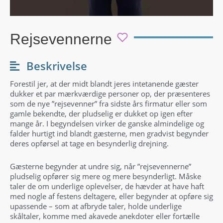
Rejsevennerne
Beskrivelse
Forestil jer, at der midt blandt jeres intetanende gæster
dukker et par mærkværdige personer op, der præsenteres
som de nye ”rejsevenner” fra sidste års firmatur eller som
gamle bekendte, der pludselig er dukket op igen efter
mange år. I begyndelsen virker de ganske almindelige og
falder hurtigt ind blandt gæsterne, men gradvist begynder
deres opførsel at tage en besynderlig drejning.
Gæsterne begynder at undre sig, når ”rejsevennerne”
pludselig opfører sig mere og mere besynderligt. Måske
taler de om underlige oplevelser, de hævder at have haft
med nogle af festens deltagere, eller begynder at opføre sig
upassende – som at afbryde taler, holde underlige
skåltaler, komme med akavede anekdoter eller fortælle