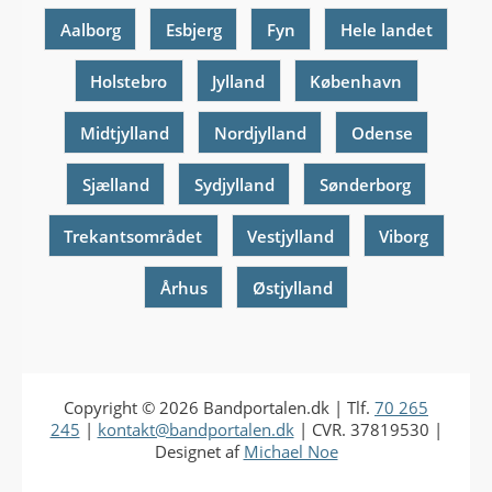
Aalborg
Esbjerg
Fyn
Hele landet
Holstebro
Jylland
København
Midtjylland
Nordjylland
Odense
Sjælland
Sydjylland
Sønderborg
Trekantsområdet
Vestjylland
Viborg
Århus
Østjylland
Copyright © 2026
Bandportalen.dk
| Tlf.
70 265
245
|
kontakt@bandportalen.dk
| CVR. 37819530 |
Designet af
Michael Noe