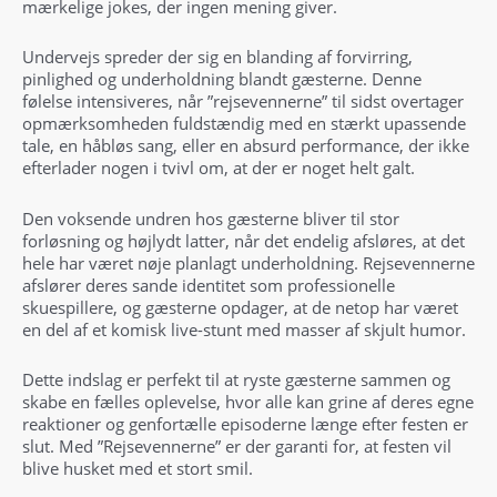
mærkelige jokes, der ingen mening giver.
Undervejs spreder der sig en blanding af forvirring,
pinlighed og underholdning blandt gæsterne. Denne
følelse intensiveres, når ”rejsevennerne” til sidst overtager
opmærksomheden fuldstændig med en stærkt upassende
tale, en håbløs sang, eller en absurd performance, der ikke
efterlader nogen i tvivl om, at der er noget helt galt.
Den voksende undren hos gæsterne bliver til stor
forløsning og højlydt latter, når det endelig afsløres, at det
hele har været nøje planlagt underholdning. Rejsevennerne
afslører deres sande identitet som professionelle
skuespillere, og gæsterne opdager, at de netop har været
en del af et komisk live-stunt med masser af skjult humor.
Dette indslag er perfekt til at ryste gæsterne sammen og
skabe en fælles oplevelse, hvor alle kan grine af deres egne
reaktioner og genfortælle episoderne længe efter festen er
slut. Med ”Rejsevennerne” er der garanti for, at festen vil
blive husket med et stort smil.