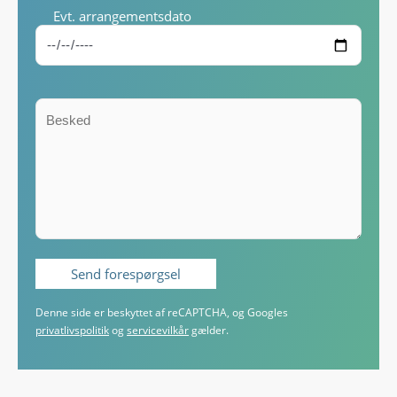
Evt. arrangementsdato
Denne side er beskyttet af reCAPTCHA, og Googles
privatlivspolitik
og
servicevilkår
gælder.