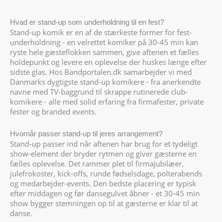
Hvad er stand-up som underholdning til en fest?
Stand-up komik er en af de stærkeste former for fest-
underholdning - en velrettet komiker på 30-45 min kan
ryste hele gæsteflokken sammen, give aftenen et fælles
holdepunkt og levere en oplevelse der huskes længe efter
sidste glas. Hos Bandportalen.dk samarbejder vi med
Danmarks dygtigste stand-up komikere - fra anerkendte
navne med TV-baggrund til skrappe rutinerede club-
komikere - alle med solid erfaring fra firmafester, private
fester og branded events.
Hvornår passer stand-up til jeres arrangement?
Stand-up passer ind når aftenen har brug for et tydeligt
show-element der bryder rytmen og giver gæsterne en
fælles oplevelse. Det rammer plet til firmajubilæer,
julefrokoster, kick-offs, runde fødselsdage, polterabends
og medarbejder-events. Den bedste placering er typisk
efter middagen og før dansegulvet åbner - et 30-45 min
show bygger stemningen op til at gæsterne er klar til at
danse.