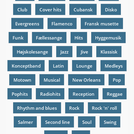
Club
Cover hits
Cubansk
Disko
Evergreens
Flamenco
Fransk musette
Funk
Fællessange
Hits
Hyggemusik
Højskolesange
Jazz
Jive
Klassisk
Konceptband
Latin
Lounge
Medleys
Motown
Musical
New Orleans
Pop
Pophits
Radiohits
Reception
Reggae
Rhythm and blues
Rock
Rock 'n' roll
Salmer
Second line
Soul
Swing