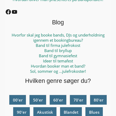
Facebook
YouTube
Blog
Hvorfor skal jeg booke bands, DJs og underholdning
igennem et bookingbureau?
Band til firma julefrokost
Band til bryllup
Band til gymnasiefest
Ideer til temafest
Hvordan booker man et band?
Sol, sommer og …julefrokoster!
Hvilken genre søger du?
00'er
50'er
60'er
70'er
80'er
90'er
Akustisk
Blandet
Blues