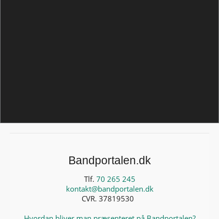
Bandportalen.dk
Tlf.
70 265 245
kontakt@bandportalen.dk
CVR. 37819530
Hvordan bliver man præsenteret på Bandportalen?