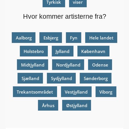
Tyrkisk
viser
Hvor kommer artisterne fra?
Aalborg
Esbjerg
Fyn
Hele landet
Holstebro
Jylland
København
Midtjylland
Nordjylland
Odense
Sjælland
Sydjylland
Sønderborg
Trekantsområdet
Vestjylland
Viborg
Århus
Østjylland