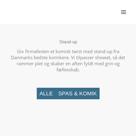
Gå
til
indholdet
Stand-up
Giv firmafesten et komisk twist med stand-up fra
Danmarks bedste komikere. Vi tilpasser showet, så det
rammer plet og skaber en aften fyldt med grin og
fællesskab.
ALLE
SPAS & KOMIK