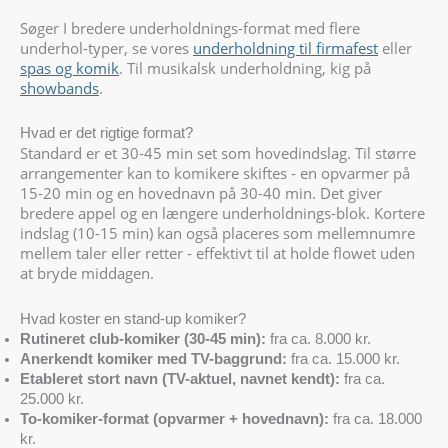
Søger I bredere underholdnings-format med flere
underhol-typer, se vores
underholdning til firmafest
eller
spas og komik
. Til musikalsk underholdning, kig på
showbands
.
Hvad er det rigtige format?
Standard er et 30-45 min set som hovedindslag. Til større
arrangementer kan to komikere skiftes - en opvarmer på
15-20 min og en hovednavn på 30-40 min. Det giver
bredere appel og en længere underholdnings-blok. Kortere
indslag (10-15 min) kan også placeres som mellemnumre
mellem taler eller retter - effektivt til at holde flowet uden
at bryde middagen.
Hvad koster en stand-up komiker?
Rutineret club-komiker (30-45 min):
fra ca. 8.000 kr.
Anerkendt komiker med TV-baggrund:
fra ca. 15.000 kr.
Etableret stort navn (TV-aktuel, navnet kendt):
fra ca.
25.000 kr.
To-komiker-format (opvarmer + hovednavn):
fra ca. 18.000
kr.